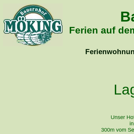
B
Ferien auf d
Ferienwohnu
La
Unser Hof
i
300m vom See 