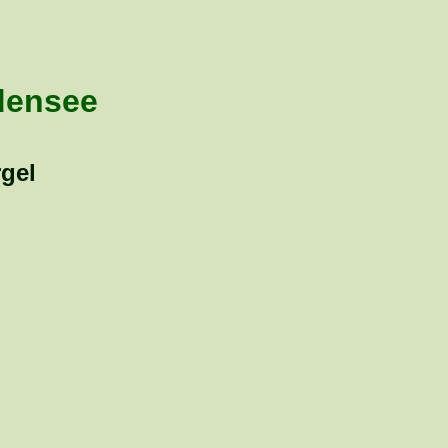
densee
gel