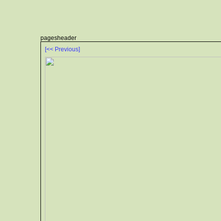
pagesheader
[<< Previous]