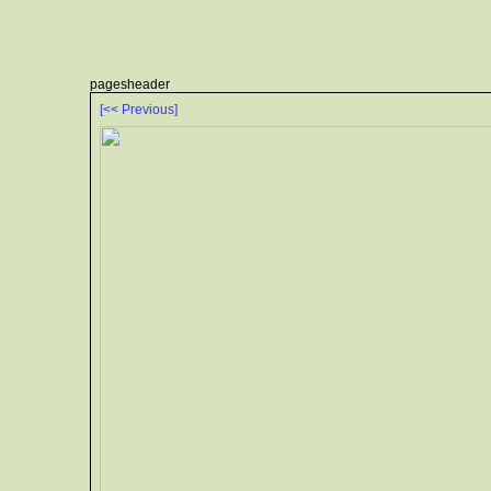
pagesheader
[<< Previous]